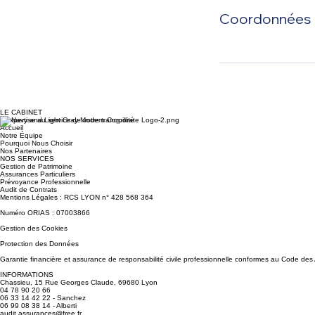
Coordonnées
LE CABINET
L'expertise au service de votre tranquillité
Accueil
Notre Équipe
Pourquoi Nous Choisir
Nos Partenaires
NOS SERVICES
Gestion de Patrimoine
Assurances Particuliers
Prévoyance Professionnelle
Audit de Contrats
Mentions Légales : RCS LYON n° 428 568 364
Numéro ORIAS : 07003866
Gestion des Cookies
Protection des Données
Garantie financière et assurance de responsabilité civile professionnelle conformes au Code 
INFORMATIONS
Chassieu, 15 Rue Georges Claude, 69680 Lyon
04 78 90 20 66
06 33 14 42 22 - Sanchez
06 99 08 38 14 - Alberti
audit.assurances@free.fr