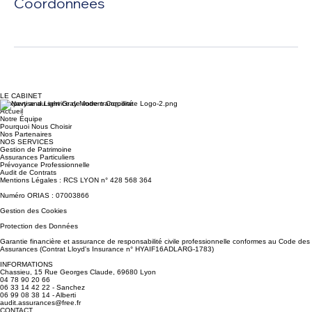
Coordonnées
LE CABINET
L'expertise au service de votre tranquillité
Accueil
Notre Équipe
Pourquoi Nous Choisir
Nos Partenaires
NOS SERVICES
Gestion de Patrimoine
Assurances Particuliers
Prévoyance Professionnelle
Audit de Contrats
Mentions Légales : RCS LYON n° 428 568 364
Numéro ORIAS : 07003866
Gestion des Cookies
Protection des Données
Garantie financière et assurance de responsabilité civile professionnelle conformes au Code des
Assurances (Contrat Lloyd's Insurance n° HYAIF16ADLARG-1783)
INFORMATIONS
Chassieu, 15 Rue Georges Claude, 69680 Lyon
04 78 90 20 66
06 33 14 42 22 - Sanchez
06 99 08 38 14 - Alberti
audit.assurances@free.fr
CONTACT